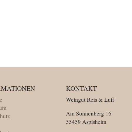
RMATIONEN
KONTAKT
te
Weingut Reis & Luff
sum
Am Sonnenberg 16
hutz
55459 Aspisheim