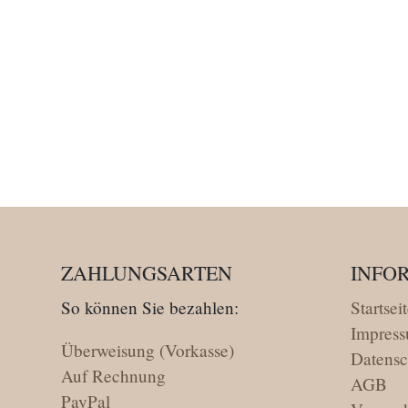
ZAHLUNGSARTEN
INFO
So können Sie bezahlen:
Startsei
Impres
Überweisung (Vorkasse)
Datensc
Auf Rechnung
AGB
PayPal