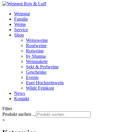
Weingut
Familie
Weine
Service
Shop
Weissweine
Roséweine
Rotweine
by Shanna
Weinpakete
Sekt & Perlweine
Geschenke
Events
Euer Hochzeitswein
Wilde Feinkost
News
Kontakt
Filter
Produkt suchen ...
×