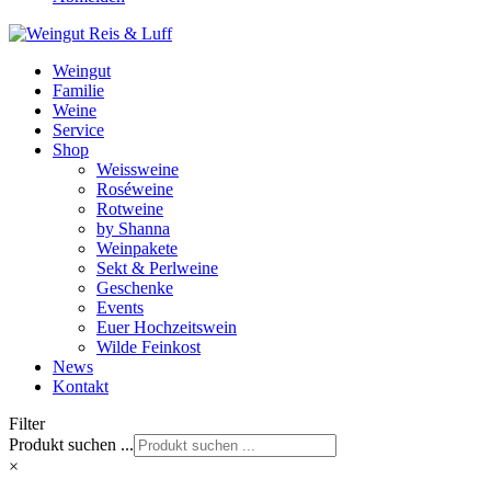
Weingut
Familie
Weine
Service
Shop
Weissweine
Roséweine
Rotweine
by Shanna
Weinpakete
Sekt & Perlweine
Geschenke
Events
Euer Hochzeitswein
Wilde Feinkost
News
Kontakt
Filter
Produkt suchen ...
×