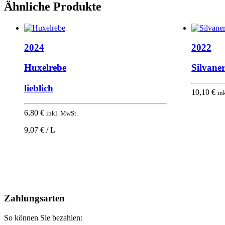
Ähnliche Produkte
2024
2022
Huxelrebe
Silvane
lieblich
10,10
€
in
6,80
€
inkl. MwSt.
9,07 € / L
Nach
oben
Zahlungsarten
So können Sie bezahlen: