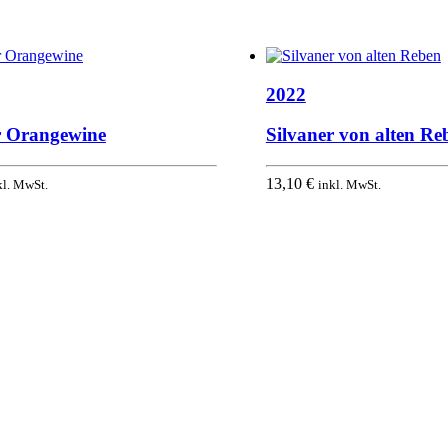
2022
r Orangewine
Silvaner von alten Re
13,10
€
kl. MwSt.
inkl. MwSt.