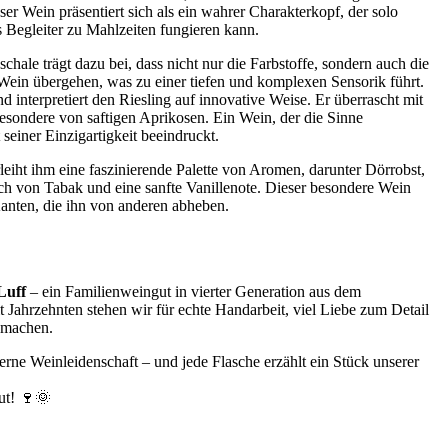
ser Wein präsentiert sich als ein wahrer Charakterkopf, der solo
 Begleiter zu Mahlzeiten fungieren kann.
hale trägt dazu bei, dass nicht nur die Farbstoffe, sondern auch die
Wein übergehen, was zu einer tiefen und komplexen Sensorik führt.
nd interpretiert den Riesling auf innovative Weise. Er überrascht mit
esondere von saftigen Aprikosen. Ein Wein, der die Sinne
seiner Einzigartigkeit beeindruckt.
eiht ihm eine faszinierende Palette von Aromen, darunter Dörrobst,
 von Tabak und eine sanfte Vanillenote. Dieser besondere Wein
anten, die ihn von anderen abheben.
Luff
– ein Familienweingut in vierter Generation aus dem
t Jahrzehnten stehen wir für echte Handarbeit, viel Liebe zum Detail
 machen.
derne Weinleidenschaft – und jede Flasche erzählt ein Stück unserer
ut! 🍷🌞