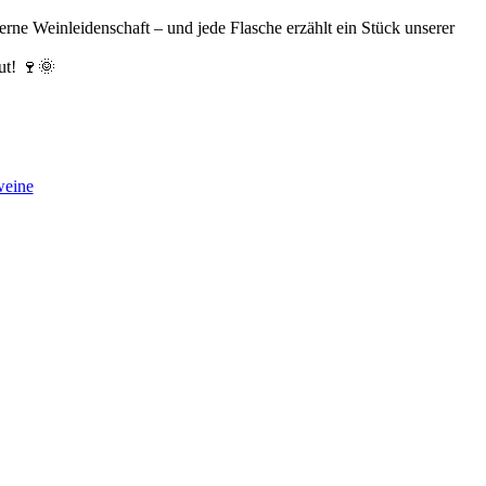
derne Weinleidenschaft – und jede Flasche erzählt ein Stück unserer
ut! 🍷🌞
weine