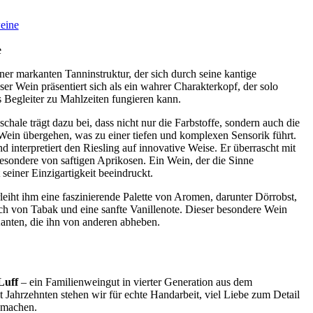
eine
e
ner markanten Tanninstruktur, der sich durch seine kantige
ser Wein präsentiert sich als ein wahrer Charakterkopf, der solo
 Begleiter zu Mahlzeiten fungieren kann.
hale trägt dazu bei, dass nicht nur die Farbstoffe, sondern auch die
Wein übergehen, was zu einer tiefen und komplexen Sensorik führt.
nd interpretiert den Riesling auf innovative Weise. Er überrascht mit
esondere von saftigen Aprikosen. Ein Wein, der die Sinne
seiner Einzigartigkeit beeindruckt.
eiht ihm eine faszinierende Palette von Aromen, darunter Dörrobst,
 von Tabak und eine sanfte Vanillenote. Dieser besondere Wein
anten, die ihn von anderen abheben.
Luff
– ein Familienweingut in vierter Generation aus dem
t Jahrzehnten stehen wir für echte Handarbeit, viel Liebe zum Detail
 machen.