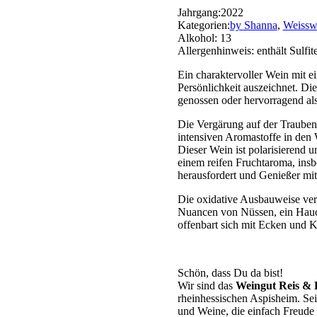
Jahrgang:
2022
Kategorien:
by Shanna
,
Weissw
Alkohol:
13
Allergenhinweis:
enthält Sulfit
Ein charaktervoller Wein mit ei
Persönlichkeit auszeichnet. Die
genossen oder hervorragend als
Die Vergärung auf der Traubensc
intensiven Aromastoffe in den 
Dieser Wein ist polarisierend u
einem reifen Fruchtaroma, insb
herausfordert und Genießer mit 
Die oxidative Ausbauweise verl
Nuancen von Nüssen, ein Hauch
offenbart sich mit Ecken und K
Schön, dass Du da bist!
Wir sind das
Weingut Reis & 
rheinhessischen Aspisheim. Sei
und Weine, die einfach Freude