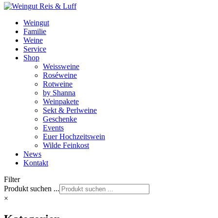
Weingut
Familie
Weine
Service
Shop
Weissweine
Roséweine
Rotweine
by Shanna
Weinpakete
Sekt & Perlweine
Geschenke
Events
Euer Hochzeitswein
Wilde Feinkost
News
Kontakt
Filter
Produkt suchen ...
×