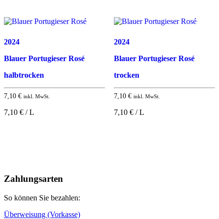
2024
2024
Blauer Portugieser Rosé
Blauer Portugieser Rosé
halbtrocken
trocken
7,10
€
7,10
€
inkl. MwSt.
inkl. MwSt.
7,10 € / L
7,10 € / L
Nach
oben
Zahlungsarten
So können Sie bezahlen:
Überweisung (Vorkasse)