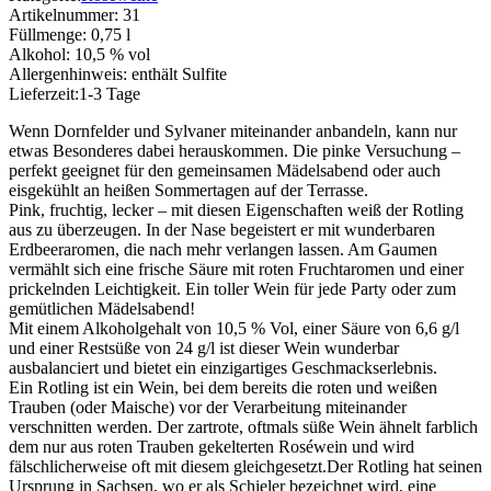
Artikelnummer:
31
Füllmenge:
0,75 l
Alkohol:
10,5 % vol
Allergenhinweis:
enthält Sulfite
Lieferzeit:
1-3 Tage
Wenn Dornfelder und Sylvaner miteinander anbandeln, kann nur
etwas Besonderes dabei herauskommen. Die pinke Versuchung –
perfekt geeignet für den gemeinsamen Mädelsabend oder auch
eisgekühlt an heißen Sommertagen auf der Terrasse.
Pink, fruchtig, lecker – mit diesen Eigenschaften weiß der Rotling
aus zu überzeugen. In der Nase begeistert er mit wunderbaren
Erdbeeraromen, die nach mehr verlangen lassen. Am Gaumen
vermählt sich eine frische Säure mit roten Fruchtaromen und einer
prickelnden Leichtigkeit. Ein toller Wein für jede Party oder zum
gemütlichen Mädelsabend!
Mit einem Alkoholgehalt von 10,5 % Vol, einer Säure von 6,6 g/l
und einer Restsüße von 24 g/l ist dieser Wein wunderbar
ausbalanciert und bietet ein einzigartiges Geschmackserlebnis.
Ein Rotling ist ein Wein, bei dem bereits die roten und weißen
Trauben (oder Maische) vor der Verarbeitung miteinander
verschnitten werden. Der zartrote, oftmals süße Wein ähnelt farblich
dem nur aus roten Trauben gekelterten Roséwein und wird
fälschlicherweise oft mit diesem gleichgesetzt.Der Rotling hat seinen
Ursprung in Sachsen, wo er als Schieler bezeichnet wird, eine