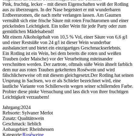
Pink, fruchtig, lecker – mit diesen Eigenschaften weiß der Rotling
aus zu überzeugen. In der Nase begeistert er mit wunderbaren
Erdbeeraromen, die nach mehr verlangen lassen. Am Gaumen
vermählt sich eine frische Säure mit roten Fruchtaromen und einer
prickelnden Leichtigkeit. Ein toller Wein für jede Party oder zum
gemütlichen Mädelsabend!
Mit einem Alkoholgehalt von 10,5 % Vol, einer Säure von 6,6 g/l
und einer Restsüße von 24 g/l ist dieser Wein wunderbar
ausbalanciert und bietet ein einzigartiges Geschmackserlebnis.
Ein Rotling ist ein Wein, bei dem bereits die roten und weißen
Trauben (oder Maische) vor der Verarbeitung miteinander
verschnitten werden. Der zartrote, oftmals süße Wein ähnelt farblich
dem nur aus roten Trauben gekelterten Roséwein und wird
fälschlicherweise oft mit diesem gleichgesetzt.Der Rotling hat seinen
Ursprung in Sachsen, wo er als Schieler bezeichnet wird, eine
lautliche Variante von Schillerwein wegen seiner schillernden Farbe.
Probier diese pinke Versuchung und lass dich von ihrer fruchtigen
Leichtigkeit verzaubern!
Jahrgang:
2024
Rebsorte:
Sylvaner Merlot
Zusatz:
Qualitätswein
Geschmack:
lieblich
Anbaugebiet:
Rheinhessen
Kategorie:
Roséweine