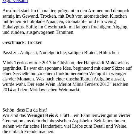
zzgl. Versand
war:
ist:
24,80 €
14,00 €.
Ausdruckstark im Charakter, prägnant in den Aromen und dennoch
samtig im Gewand. Trocken, mit Duft von aromatischen Kirschen
mit feinen Schokolade-Nuancen, Granatapfel und ein wenig
Eukalyptus. Saftig im Geschmack, mit langem fruchtigem Abgang
und runden, ausgewogenen Tanninen.
Geschmack: Trocken
Passt zu:
Antipasti, Nudelgerichte, saftigen Braten, Hühnchen
Minis Terrios wurde 2013 in Chisinau, der Hauptstadt Moldawiens
gegründet. Es war ein spontane Idee, beginnend mit einer Skizze auf
einer Serviette hin zu einem funktionierenden Weingut in weniger
als vier Monaten. Was nach einer unschaffbaren Aufgabe aussah,
wurde wahr. Der erste Wein „Merlot Minis Terriers 2013“ erschien
2014 auf dem Moldawischen Weinmarkt.
Schön, dass Du da bist!
Wir sind das
Weingut Reis & Luff
– ein Familienweingut in vierter
Generation aus dem rheinhessischen Aspisheim. Seit Jahrzehnten
stehen wir für echte Handarbeit, viel Liebe zum Detail und Weine,
die einfach Freude machen.