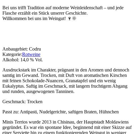
Bei uns trifft Tradition auf moderne Weinleidenschaft – und jede
Flasche erzählt ein Stück unserer Geschichte.
Willkommen bei uns im Weingut! 🍷🌞
Anbaugebiet:
Codru
Kategorie:
Rotweine
Alkohol:
14,0 % Vol.
Ausdruckstark im Charakter, prägnant in den Aromen und dennoch
samtig im Gewand. Trocken, mit Duft von aromatischen Kirschen
mit feinen Schokolade-Nuancen, Granatapfel und ein wenig
Eukalyptus. Saftig im Geschmack, mit langem fruchtigem Abgang
und runden, ausgewogenen Tanninen.
Geschmack: Trocken
Passt zu:
Antipasti, Nudelgerichte, saftigen Braten, Hühnchen
Minis Terrios wurde 2013 in Chisinau, der Hauptstadt Moldawiens
gegründet. Es war ein spontane Idee, beginnend mit einer Skizze auf
einer Serviette hin zu einem funktionierenden Weingut in weniger