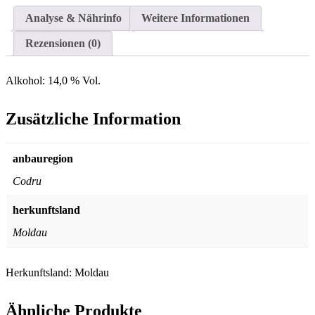
&
Merlot
Analyse & Nährinfo
Weitere Informationen
&
Cabernet-
Rezensionen (0)
Sauvignon
"Roșu
Împărat"
Alkohol:
14,0 % Vol.
2018
Menge
Zusätzliche Information
anbauregion
Codru
herkunftsland
Moldau
Herkunftsland:
Moldau
Ähnliche Produkte