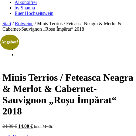
Alkoholfrei
by Shanna
Euer Hochzeitswein
Start
/
Rotweine
/ Minis Terrios / Feteasca Neagra & Merlot &
Cabernet-Sauvignon „Roșu Împărat“ 2018
Angebot!
Minis Terrios / Feteasca Neagra
& Merlot & Cabernet-
Sauvignon „Roșu Împărat“
2018
Ursprünglicher
Aktueller
24,80
€
14,00
€
inkl. MwSt.
Preis
Preis