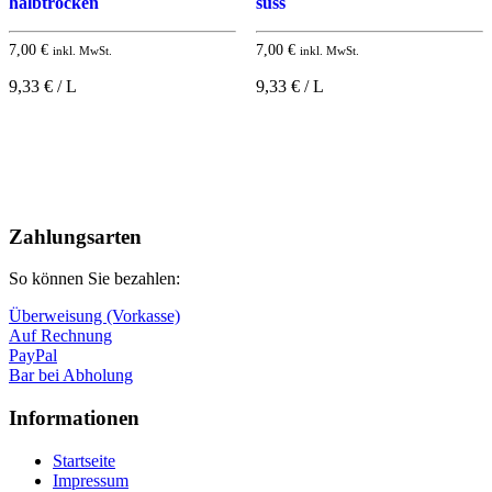
halbtrocken
süss
7,00
€
7,00
€
inkl. MwSt.
inkl. MwSt.
9,33 € / L
9,33 € / L
Nach
oben
Zahlungsarten
So können Sie bezahlen:
Überweisung (Vorkasse)
Auf Rechnung
PayPal
Bar bei Abholung
Informationen
Startseite
Impressum